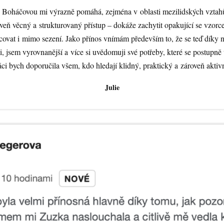
Boháčovou mi výrazně pomáhá, zejména v oblasti mezilidských vztahů 
roveň věcný a strukturovaný přístup – dokáže zachytit opakující se vzorc
acovat i mimo sezení. Jako přínos vnímám především to, že se teď díky 
, jsem vyrovnanější a více si uvědomuji své potřeby, které se postupně
ci bych doporučila všem, kdo hledají klidný, praktický a zároveň aktivní
Julie