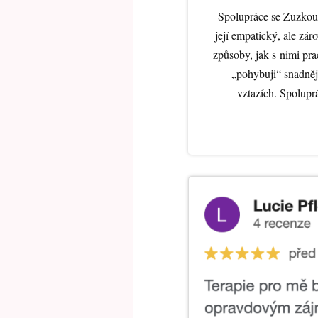
Spolupráce se Zuzkou 
její empatický, ale zá
způsoby, jak s nimi pr
„pohybuji“ snadněji
vztazích. Spoluprá